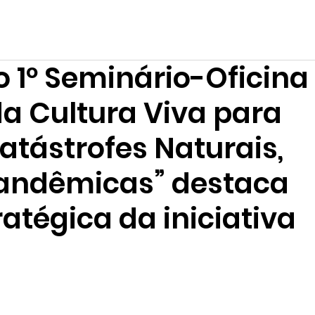
Fórum
Encontros
Teia
Campanhas
Mostras
Formações
 1º Seminário-Oficina
da Cultura Viva para
atástrofes Naturais,
Pandêmicas” destaca
ratégica da iniciativa