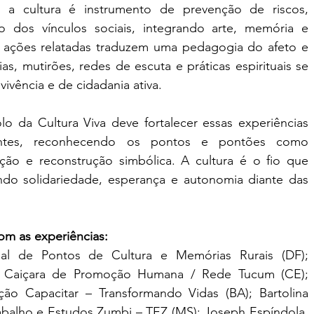
 a cultura é instrumento de prevenção de riscos, 
ão dos vínculos sociais, integrando arte, memória e 
s ações relatadas traduzem uma pedagogia do afeto e 
as, mutirões, redes de escuta e práticas espirituais se 
ivência e de cidadania ativa.
o da Cultura Viva deve fortalecer essas experiências 
entes, reconhecendo os pontos e pontões como 
ção e reconstrução simbólica. A cultura é o fio que 
endo solidariedade, esperança e autonomia diante das 
om as experiências: 
al de Pontos de Cultura e Memórias Rurais (DF); 
ão Caiçara de Promoção Humana / Rede Tucum (CE); 
ão Capacitar – Transformando Vidas (BA); Bartolina 
balho e Estudos Zumbi – TEZ (MS); Joseph Espíndola, 