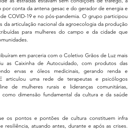
nde as estradas estavam sem condições de tráfego, a 
por conta da antena gesac e do gerador de energia e 
de COVID-19 e no pós-pandemia. O grupo participou 
 da articulação nacional da agroecologia da produção 
tribuídas para mulheres do campo e da cidade que 
comunidades.
ribuíram em parceria com o Coletivo Grãos de Luz mais 
iu as Caixinha de Autocuidado, com produtos das 
endo ervas e óleos medicinais, gerando renda e 
 E articulou uma rede de terapeutas e psicólogos 
ine de mulheres rurais e lideranças comunitárias, 
 como dimensão fundamental da cultura e da saúde 
e os pontos e pontões de cultura constituem infra 
 resiliência, atuando antes, durante e após as crises. 