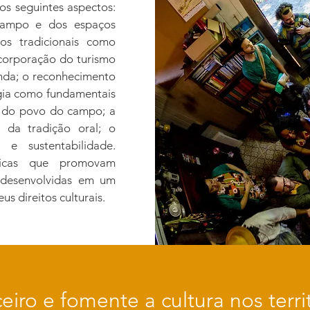
 os seguintes aspectos:
campo e dos espaços
os tradicionais como
ncorporação do turismo
enda; o reconhecimento
ogia como fundamentais
s do povo do campo; a
 da tradição oral; o
 e sustentabilidade.
íticas que promovam
m desenvolvidas em um
s direitos culturais.
iro e fomente a cultura nos territ