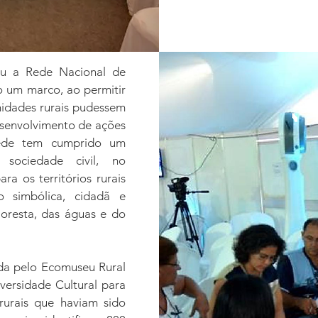
ou a Rede Nacional de
o um marco, ao permitir
nidades rurais pudessem
esenvolvimento de ações
ede tem cumprido um
sociedade civil, no
ra os territórios rurais
 simbólica, cidadã e
oresta, das águas e do
ada pelo Ecomuseu Rural
versidade Cultural para
s rurais que haviam sido