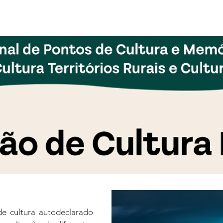
Fórum
Encontros
Teia
Campanhas
Mostras
Formações
e cultura autodeclarado