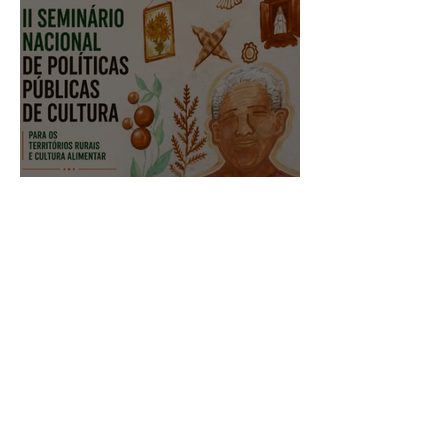
Territórios Rurais e
Cultura Alimentar
acontece de 06 a 10 de
julho
II Seminário Nacional de
Políticas Públicas de
Cultura para os
Territórios Rurais e
Cultura Alimentar inicia