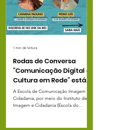
1 min de leitura
Rodas de Conversa
"Comunicação Digital e
Cultura em Rede" está
com inscrições abertas
A Escola de Comunicação Imagem e
Cidadania, por meio do Instituto de
Imagem e Cidadania (Escola do
Campo de Arte e Cultura/Ecomuseu
Rural/Biblioteca Rural) e em parceria
com o Pontão Territórios Rurais e