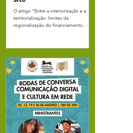
O artigo “Entre a interiorização e a
territorialização: limites da
regionalização do financiamento
cultural no Estado do Rio de Janeiro”,
de Marjorie Botelho, analisa os
desafios da distribuição territorial dos
recursos públicos da cultura e as
desigualdades que ainda marcam o
acesso às políticas de fomento no
estado. O texto reconhece a
importância da interiorização dos
investimentos, especialmente diante
da histórica concentração de recursos
na capital. No entanto, mostra q