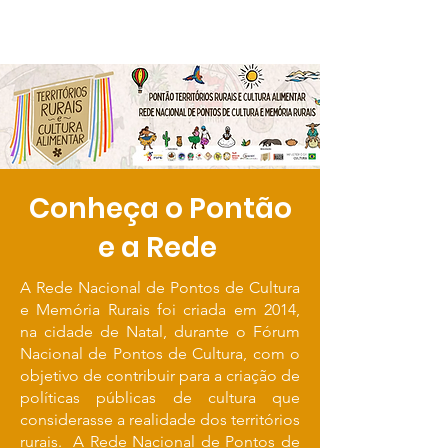
Conheça o Pontão
e a Rede
A Rede Nacional de Pontos de Cultura
e Memória Rurais foi criada em 2014,
na cidade de Natal, durante o Fórum
Nacional de Pontos de Cultura, com o
objetivo de contribuir para a criação de
políticas públicas de cultura que
considerasse a realidade dos territórios
rurais. A Rede Nacional de Pontos de