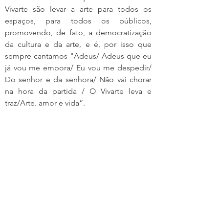
Vivarte são levar a arte para todos os
espaços, para todos os públicos,
promovendo, de fato, a democratização
da cultura e da arte, e é, por isso que
sempre cantamos "Adeus/ Adeus que eu
já vou me embora/ Eu vou me despedir/
Do senhor e da senhora/ Não vai chorar
na hora da partida / O Vivarte leva e
traz/Arte, amor e vida”.
Entre os parceiros destacam-se:
Associação Árvore Viva, FETAC
(Federação de Teatro do Estado do
ACRE), Associação dos Municípios do
Estado do ACRE (AMAC)-, Centro de
Cultura da Floresta Yura Bakaybu e Centro
dos Trabalhadores da Amazônia.
Participam do Fórum a Secretaria