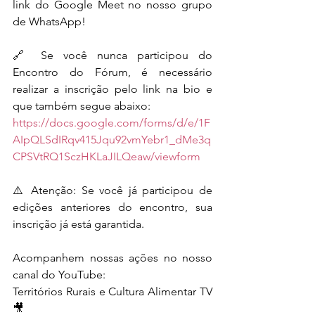
link do Google Meet no nosso grupo 
de WhatsApp!
🔗 Se você nunca participou do 
Encontro do Fórum, é necessário 
realizar a inscrição pelo link na bio e 
que também segue abaixo:
https://docs.google.com/forms/d/e/1F
AIpQLSdIRqv415Jqu92vmYebr1_dMe3q
CPSVtRQ1SczHKLaJILQeaw/viewform
⚠️ Atenção: Se você já participou de 
edições anteriores do encontro, sua 
inscrição já está garantida.
Acompanhem nossas ações no nosso 
canal do YouTube:
Territórios Rurais e Cultura Alimentar TV 
🎥